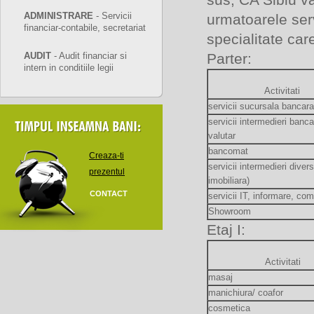
ADMINISTRARE
- Servicii
urmatoarele serv
financiar-contabile, secretariat
specialitate care
Parter:
AUDIT
- Audit financiar si
intern in conditiile legii
Activitati
servicii sucursala bancara
servicii intermedieri banc
valutar
bancomat
Creaza-ti
servicii intermedieri diver
prezentul
imobiliara)
CONTACT
servicii IT, informare, co
Showroom
Etaj I:
Activitati
masaj
manichiura/ coafor
cosmetica