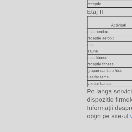
receptie
Etaj II:
Activitati
sala aerobic
receptie aerobic
sas
sauna
sala fitness
receptie fitness
grupuri sanitare /dus
vestiar femei
vestiar barbati
Pe langa servici
dispozitie firme
Informaţii despre
obţin pe site-ul