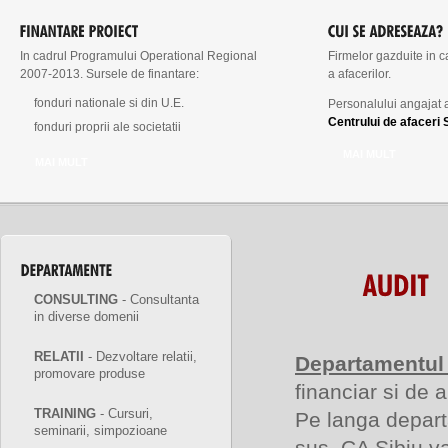
In cadrul Programului Operational Regional
Firmelor gazduite in ca
2007-2013. Sursele de finantare:
a afacerilor.
fonduri nationale si din U.E.
Personalului angajat a
Centrului de afaceri 
fonduri proprii ale societatii
MAI MULT
MAI MULT
CONSULTING
- Consultanta
in diverse domenii
RELATII
- Dezvoltare relatii,
Departamentul
promovare produse
financiar si de au
TRAINING
- Cursuri,
Pe langa departa
seminarii, simpozioane
sus, CA Sibiu va